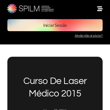
Skip
to
content
Iniciar Sessão
Ainda não é sócio?
Curso De Laser
Médico 2015