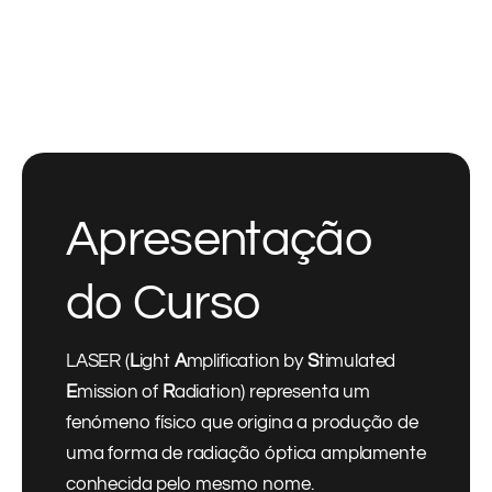
Apresentação
do Curso
LASER (
L
ight
A
mplification by
S
timulated
E
mission of
R
adiation) representa um
fenómeno físico que origina a produção de
uma forma de radiação óptica amplamente
conhecida pelo mesmo nome.