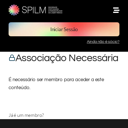
Skip
to
content
Iniciar Sessão
Ainda não é sócio?
Associação Necessária
É necessário ser membro para aceder a este
conteúdo.
Exibir Os Níveis De Associação
Já é um membro?
Iniciar sessão